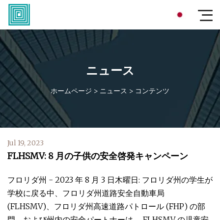
ニュース
ホームページ
>
ニュース
>
コンテンツ
Jul 19, 2023
FLHSMV: 8 月の子供の安全啓発キャンペーン
フロリダ州 - 2023 年 8 月 3 日木曜日: フロリダ州の学生が
学校に戻る中、フロリダ州道路安全自動車局
(FLHSMV)、フロリダ州高速道路パトロール (FHP) の部
門、および州内の安全パートナーは、 FLHSMV の児童安