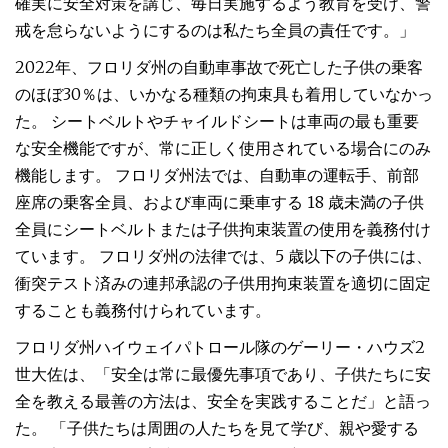
確実に安全対策を講じ、毎日実施するよう教育を受け、警
戒を怠らないようにするのは私たち全員の責任です。」
2022年、フロリダ州の自動車事故で死亡した子供の乗客
のほぼ30％は、いかなる種類の拘束具も着用していなかっ
た。 シートベルトやチャイルドシートは車両の最も重要
な安全機能ですが、常に正しく使用されている場合にのみ
機能します。 フロリダ州法では、自動車の運転手、前部
座席の乗客全員、および車両に乗車する 18 歳未満の子供
全員にシートベルトまたは子供拘束装置の使用を義務付け
ています。 フロリダ州の法律では、5 歳以下の子供には、
衝突テスト済みの連邦承認の子供用拘束装置を適切に固定
することも義務付けられています。
フロリダ州ハイウェイパトロール隊のゲーリー・ハウズ2
世大佐は、「安全は常に最優先事項であり、子供たちに安
全を教える最善の方法は、安全を実践することだ」と語っ
た。 「子供たちは周囲の人たちを見て学び、親や愛する