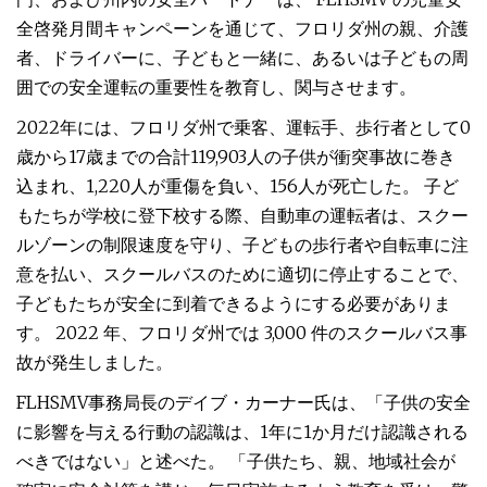
全啓発月間キャンペーンを通じて、フロリダ州の親、介護
者、ドライバーに、子どもと一緒に、あるいは子どもの周
囲での安全運転の重要性を教育し、関与させます。
2022年には、フロリダ州で乗客、運転手、歩行者として0
歳から17歳までの合計119,903人の子供が衝突事故に巻き
込まれ、1,220人が重傷を負い、156人が死亡した。 子ど
もたちが学校に登下校する際、自動車の運転者は、スクー
ルゾーンの制限速度を守り、子どもの歩行者や自転車に注
意を払い、スクールバスのために適切に停止することで、
子どもたちが安全に到着できるようにする必要がありま
す。 2022 年、フロリダ州では 3,000 件のスクールバス事
故が発生しました。
FLHSMV事務局長のデイブ・カーナー氏は、「子供の安全
に影響を与える行動の認識は、1年に1か月だけ認識される
べきではない」と述べた。 「子供たち、親、地域社会が