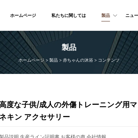
ホームページ
私たちに関しては
製品
ニュ
製品
ホームページ
>
製品
>
赤ちゃんの沐浴
>
コンテンツ
高度な子供/成人の外傷トレーニング用マ
ネキン アクセサリー
製品説明 生産ライン証明書 お客様の声 会社情報