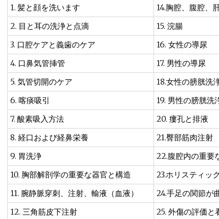
1. 髪と顔を洗います
14.胸腔、腹腔
2. 目と耳の洗浄と点滴
15. 浣腸
3. 口腔ケアと義歯のケア
16. 女性の導尿
4. 口鼻気管挿管
17. 男性の導尿
5. 気管切開のケア
18.女性の膀胱洗
6. 喀痰吸引
19. 男性の膀胱洗
7. 酸素吸入方法
20. 瘻孔と排液
8. 経口および経鼻栄養
21.臀部筋肉注射
9. 胃洗浄
22.腹腔内の重
10. 胸部解剖学の重要な器官と構造
23.ホリスティ
11. 腕静脈穿刺、注射、輸液（血液）
24.手足の関節
12. 三角筋皮下注射
25. 外傷の評