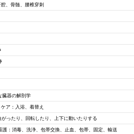
、肝腔、骨髄、腰椎穿刺
浄
浄
要な臓器の解剖学
ックケア：入浴、着替え
が曲がったり、回転したり、上下に動いたりする
価と看護：消毒、洗浄、包帯交換、止血、包帯、固定、輸送