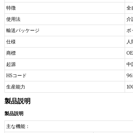
特徴
全
使用法
介
輸送パッケージ
ボ
仕様
人
商標
O
起源
中
HSコード
96
生産能力
10
製品説明
製品説明
主な機能：