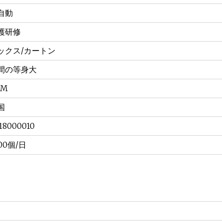
自動
護研修
ックス/カートン
間の等身大
EM
国
18000010
00個/日